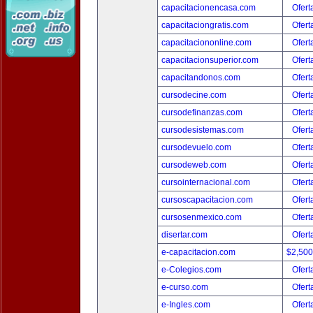
capacitacionencasa.com
Ofert
capacitaciongratis.com
Ofert
capacitaciononline.com
Ofert
capacitacionsuperior.com
Ofert
capacitandonos.com
Ofert
cursodecine.com
Ofert
cursodefinanzas.com
Ofert
cursodesistemas.com
Ofert
cursodevuelo.com
Ofert
cursodeweb.com
Ofert
cursointernacional.com
Ofert
cursoscapacitacion.com
Ofert
cursosenmexico.com
Ofert
disertar.com
Ofert
e-capacitacion.com
$2,50
e-Colegios.com
Ofert
e-curso.com
Ofert
e-Ingles.com
Ofert