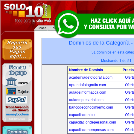
Dominios de la Categoría 
51 dominios en esta categ
Mostrando 1 de 51
Nombre de Dominio
Precio
academiadefotografia.com
Ofert
aprendafotografia.com
Ofert
auladeinformatica.com
Ofert
aulaempresarial.com
Ofert
bancodeconocimiento.com
Ofert
capacitacion.biz
Ofert
capacitaciondepersonal.com
Ofert
capacitacionempresas.com
Ofert