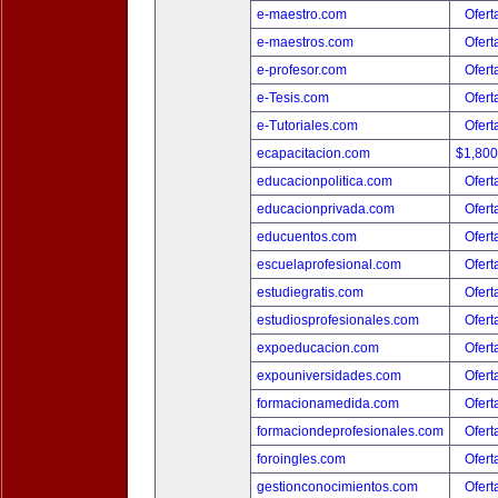
e-maestro.com
Ofert
e-maestros.com
Ofert
e-profesor.com
Ofert
e-Tesis.com
Ofert
e-Tutoriales.com
Ofert
ecapacitacion.com
$1,80
educacionpolitica.com
Ofert
educacionprivada.com
Ofert
educuentos.com
Ofert
escuelaprofesional.com
Ofert
estudiegratis.com
Ofert
estudiosprofesionales.com
Ofert
expoeducacion.com
Ofert
expouniversidades.com
Ofert
formacionamedida.com
Ofert
formaciondeprofesionales.com
Ofert
foroingles.com
Ofert
gestionconocimientos.com
Ofert