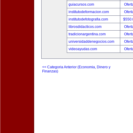
guiacursos.com
Ofert
institutodeformacion.com
Ofert
institutodefotografia.com
$550
librosdidacticos.com
Ofert
tradicionargentina.com
Ofert
universidaddenegocios.com
Ofert
videoayudas.com
Ofert
<< Categoria Anterior (Economia, Dinero y
Finanzas)