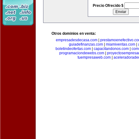
Precio Ofrecido $
Otros dominios en venta:
empresadesdecasa.com
|
prestamoenefectivo.c
guiadefinanzas.com
|
miamiventas.com
|
boletindeofertas.com
|
capacitandonos.com
|
come
programaciondewebs.com
|
proyectosempresa
tuempresaweb.com
|
aceleradorade