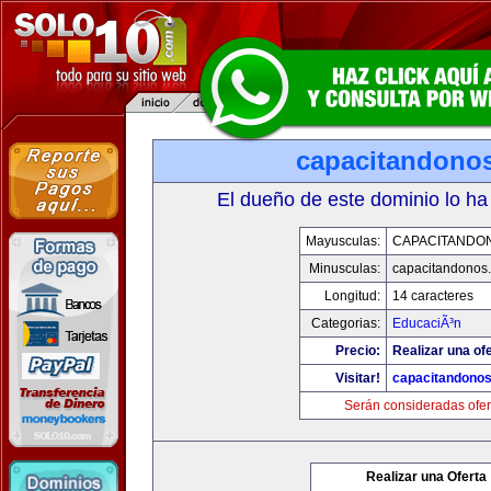
capacitandono
El dueño de este dominio lo ha
Mayusculas:
CAPACITANDO
Minusculas:
capacitandonos
Longitud:
14 caracteres
Categorias:
EducaciÃ³n
Precio:
Realizar una ofe
Visitar!
capacitandono
Serán consideradas ofer
Realizar una Oferta