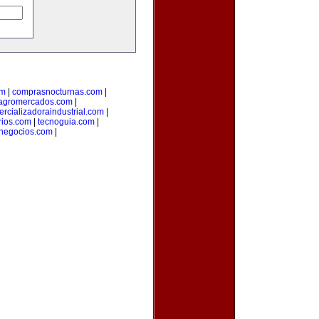
om
|
comprasnocturnas.com
|
agromercados.com
|
rcializadoraindustrial.com
|
rios.com
|
tecnoguia.com
|
negocios.com
|