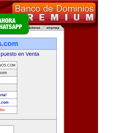
s.com
 puesto en Venta
NOS.COM
.com
rta!
s.com
tas