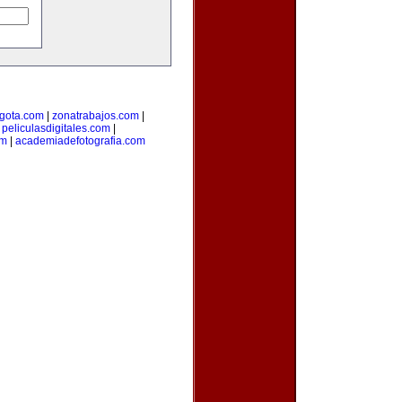
gota.com
|
zonatrabajos.com
|
|
peliculasdigitales.com
|
om
|
academiadefotografia.com