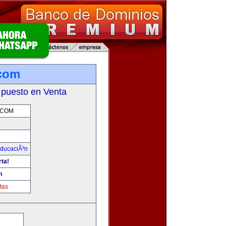
.com
 puesto en Venta
.COM
ducaciÃ³n
rta!
m
tas