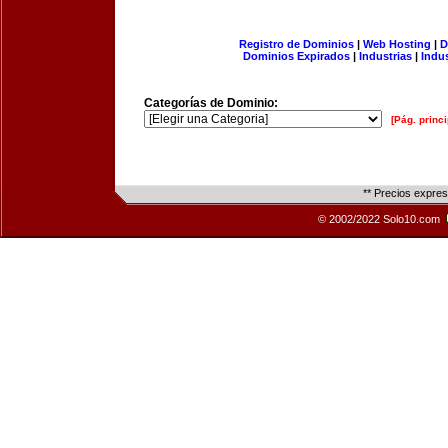
Registro de Dominios
|
Web Hosting
|
D
Dominios Expirados
|
Industrias
|
Indu
Categorías de Dominio:
[Pág. princi
** Precios expre
© 2002/2022 Solo10.com