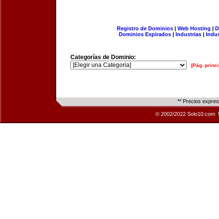
Registro de Dominios
|
Web Hosting
|
D
Dominios Expirados
|
Industrias
|
Indu
Categorías de Dominio:
[Pág. princi
** Precios expre
© 2002/2022 Solo10.com