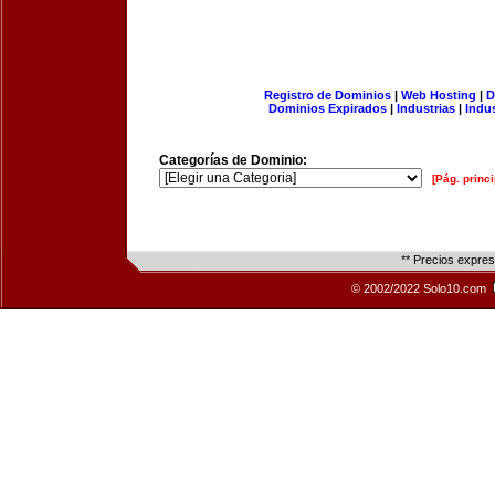
Registro de Dominios
|
Web Hosting
|
D
Dominios Expirados
|
Industrias
|
Indu
Categorías de Dominio:
[Pág. princi
** Precios expre
© 2002/2022 Solo10.com