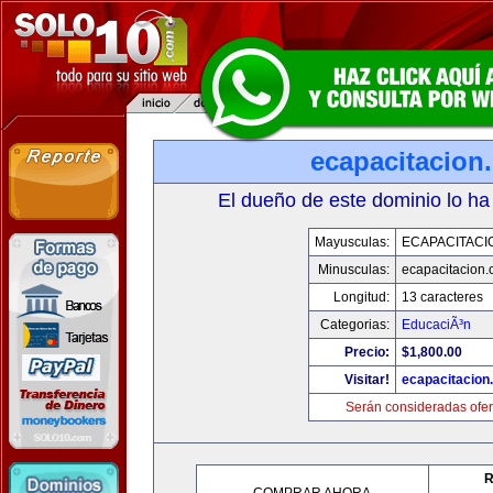
ecapacitacion
El dueño de este dominio lo ha
Mayusculas:
ECAPACITACI
Minusculas:
ecapacitacion
Longitud:
13 caracteres
Categorias:
EducaciÃ³n
Precio:
$1,800.00
Visitar!
ecapacitacion
Serán consideradas ofer
R