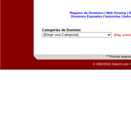
Registro de Dominios
|
Web Hosting
|
D
Dominios Expirados
|
Industrias
|
Indu
Categorías de Dominio:
[Pág. princi
** Precios expre
© 2002/2022 Solo10.com