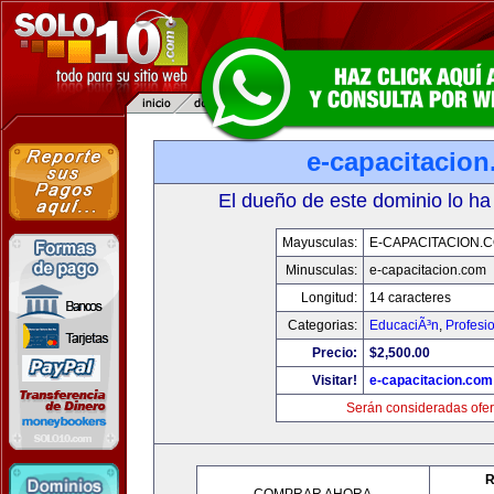
e-capacitacio
El dueño de este dominio lo ha
Mayusculas:
E-CAPACITACION.
Minusculas:
e-capacitacion.com
Longitud:
14 caracteres
Categorias:
EducaciÃ³n
,
Profesi
Precio:
$2,500.00
Visitar!
e-capacitacion.com
Serán consideradas ofer
R