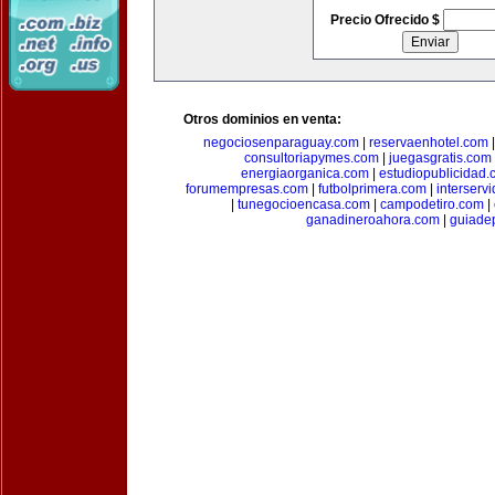
Precio Ofrecido $
Otros dominios en venta:
negociosenparaguay.com
|
reservaenhotel.com
consultoriapymes.com
|
juegasgratis.com
energiaorganica.com
|
estudiopublicidad.
forumempresas.com
|
futbolprimera.com
|
interserv
|
tunegocioencasa.com
|
campodetiro.com
|
ganadineroahora.com
|
guiade