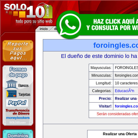
foroingles.
El dueño de este dominio lo ha
Mayusculas:
FOROINGLE
Minusculas:
foroingles.co
Longitud:
10 caracteres
Categorias:
EducaciÃ³n
Precio:
Realizar una 
Visitar!
foroingles.c
Serán consideradas ofer
Realizar una Oferta