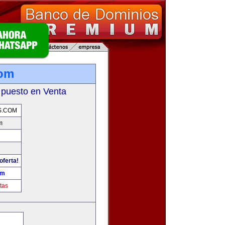
com
 puesto en Venta
S.COM
m
oferta!
om
tas