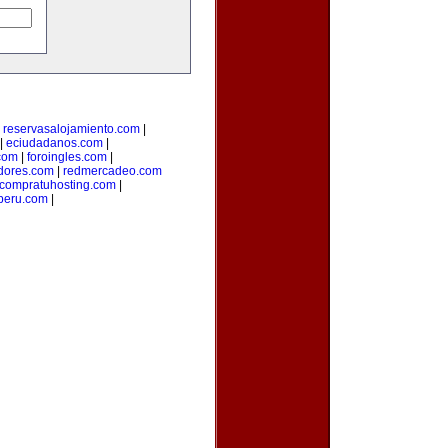
|
reservasalojamiento.com
|
|
eciudadanos.com
|
com
|
foroingles.com
|
idores.com
|
redmercadeo.com
compratuhosting.com
|
peru.com
|