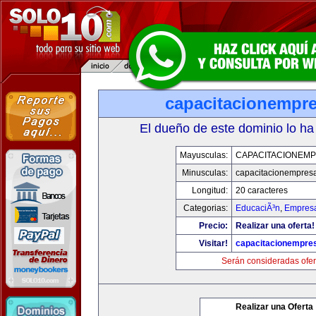
capacitacionempr
El dueño de este dominio lo ha
Mayusculas:
CAPACITACIONEM
Minusculas:
capacitacionempres
Longitud:
20 caracteres
Categorias:
EducaciÃ³n
,
Empresa
Precio:
Realizar una oferta!
Visitar!
capacitacionempre
Serán consideradas ofer
Realizar una Oferta