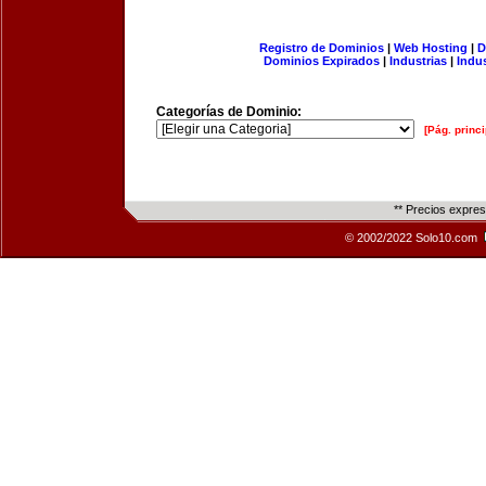
Registro de Dominios
|
Web Hosting
|
D
Dominios Expirados
|
Industrias
|
Indu
Categorías de Dominio:
[Pág. princi
** Precios expre
© 2002/2022 Solo10.com