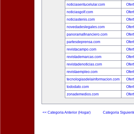
noticiasentucelular.com
Ofer
noticiasgolf.com
Ofer
noticiastenis.com
Ofer
novedadeslegales.com
Ofer
panoramafinanciero.com
Ofer
partesdeprensa.com
Ofer
revistacampo.com
Ofer
revistademarcas.com
Ofer
revistadenoticias.com
Ofer
revistaempleo.com
Ofer
tecnologiasdelainformacion.com
Ofer
tododato.com
Ofer
zonademedios.com
Ofer
<< Categoria Anterior (Hogar)
Categoria Siguient