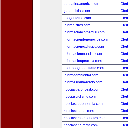
guialatinoamerica.com
Ofer
guianoticias.com
Ofer
infogobierno.com
Ofer
inforegistros.com
Ofer
informacioncomercial.com
Ofer
informaciondenegocios.com
Ofer
informacionexclusiva.com
Ofer
informacionmundial.com
Ofer
informacionpractica.com
Ofer
informeagropecuario.com
Ofer
informeambiental.com
Ofer
informesdemercado.com
Ofer
noticiasbaloncesto.com
Ofer
noticiasciclismo.com
Ofer
noticiasdeeconomia.com
Ofer
noticiasdiarias.com
Ofer
noticiasempresariales.com
Ofer
noticiasendirecto.com
Ofer