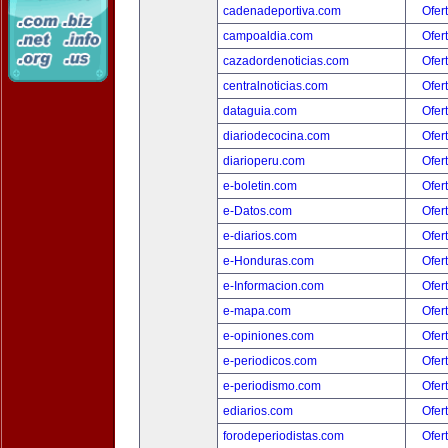
cadenadeportiva.com
Ofer
campoaldia.com
Ofer
cazadordenoticias.com
Ofer
centralnoticias.com
Ofer
dataguia.com
Ofer
diariodecocina.com
Ofer
diarioperu.com
Ofer
e-boletin.com
Ofer
e-Datos.com
Ofer
e-diarios.com
Ofer
e-Honduras.com
Ofer
e-Informacion.com
Ofer
e-mapa.com
Ofer
e-opiniones.com
Ofer
e-periodicos.com
Ofer
e-periodismo.com
Ofer
ediarios.com
Ofer
forodeperiodistas.com
Ofer