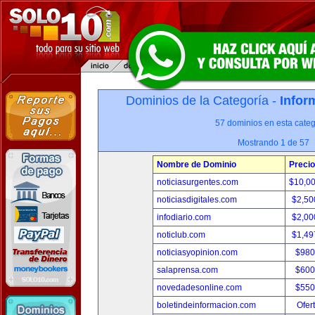
Dominios de la Categoría -
Infor
57 dominios en esta categ
Mostrando 1 de 57
Nombre de Dominio
Precio
noticiasurgentes.com
$10,0
noticiasdigitales.com
$2,50
infodiario.com
$2,00
noticlub.com
$1,49
noticiasyopinion.com
$980
salaprensa.com
$600
novedadesonline.com
$550
boletindeinformacion.com
Ofer