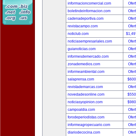
informacioncomercial.com
Ofer
boletindeinformacion.com
Ofer
cadenadeportiva.com
Ofer
revistacampo.com
Ofer
noticlub.com
$1,49
noticiasempresariales.com
Ofer
guianoticias.com
Ofer
informesdemercado.com
Ofer
zonademedios.com
Ofer
informeambiental.com
Ofer
salaprensa.com
$600
revistademarcas.com
Ofer
novedadesonline.com
$550
noticiasyopinion.com
$980
campoaldia.com
Ofer
forodeperiodistas.com
Ofer
informeagropecuario.com
Ofer
diariodecocina.com
Ofer