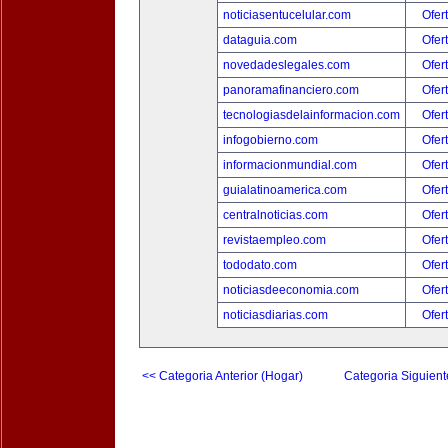
noticiasentucelular.com
Ofer
dataguia.com
Ofer
novedadeslegales.com
Ofer
panoramafinanciero.com
Ofer
tecnologiasdelainformacion.com
Ofer
infogobierno.com
Ofer
informacionmundial.com
Ofer
guialatinoamerica.com
Ofer
centralnoticias.com
Ofer
revistaempleo.com
Ofer
tododato.com
Ofer
noticiasdeeconomia.com
Ofer
noticiasdiarias.com
Ofer
<< Categoria Anterior (Hogar)
Categoria Siguient