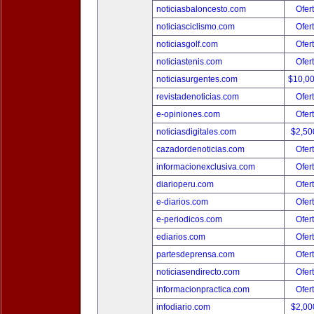
noticiasbaloncesto.com
Ofer
noticiasciclismo.com
Ofer
noticiasgolf.com
Ofer
noticiastenis.com
Ofer
noticiasurgentes.com
$10,0
revistadenoticias.com
Ofer
e-opiniones.com
Ofer
noticiasdigitales.com
$2,50
cazadordenoticias.com
Ofer
informacionexclusiva.com
Ofer
diarioperu.com
Ofer
e-diarios.com
Ofer
e-periodicos.com
Ofer
ediarios.com
Ofer
partesdeprensa.com
Ofer
noticiasendirecto.com
Ofer
informacionpractica.com
Ofer
infodiario.com
$2,00