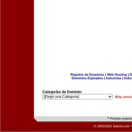
Registro de Dominios
|
Web Hosting
|
D
Dominios Expirados
|
Industrias
|
Indu
Categorías de Dominio:
[Pág. princi
** Precios expre
© 2002/2022 Solo10.com