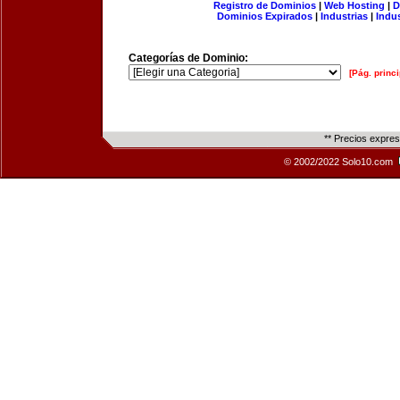
Registro de Dominios
|
Web Hosting
|
D
Dominios Expirados
|
Industrias
|
Indu
Categorías de Dominio:
[Pág. princi
** Precios expre
© 2002/2022 Solo10.com