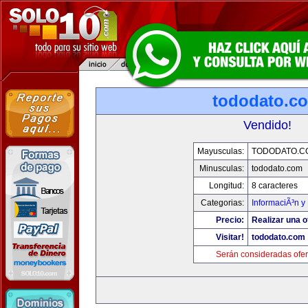
tododato.c
Vendido!
Mayusculas:
TODODATO.C
Minusculas:
tododato.com
Longitud:
8 caracteres
Categorias:
InformaciÃ³n y 
Precio:
Realizar una o
Visitar!
tododato.com
Serán consideradas ofer