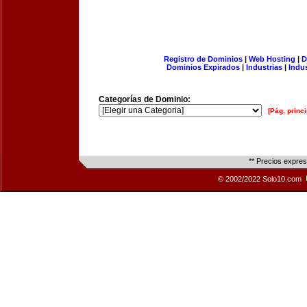
Registro de Dominios
|
Web Hosting
|
D
Dominios Expirados
|
Industrias
|
Indu
Categorías de Dominio:
[Pág. princi
** Precios expre
© 2002/2022 Solo10.com