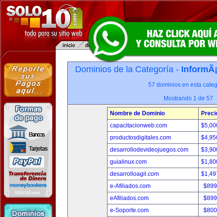
Dominios de la Categoría -
InformÃ¡
57 dominios en esta categ
Mostrando 1 de 57
Nombre de Dominio
Preci
capacitacionweb.com
$5,00
productosdigitales.com
$4,95
desarrollodevideojuegos.com
$3,90
guialinux.com
$1,80
desarrolloagil.com
$1,49
e-Afiliados.com
$899
eAfiliados.com
$899
e-Soporte.com
$800