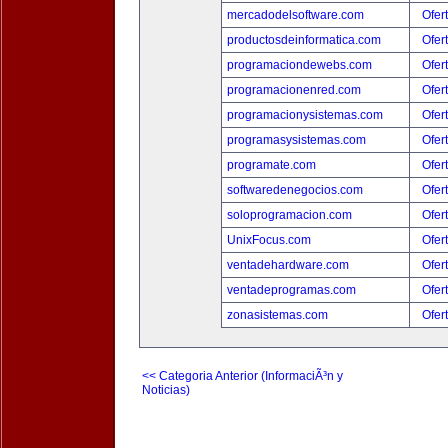
mercadodelsoftware.com
Ofer
productosdeinformatica.com
Ofer
programaciondewebs.com
Ofer
programacionenred.com
Ofer
programacionysistemas.com
Ofer
programasysistemas.com
Ofer
programate.com
Ofer
softwaredenegocios.com
Ofer
soloprogramacion.com
Ofer
UnixFocus.com
Ofer
ventadehardware.com
Ofer
ventadeprogramas.com
Ofer
zonasistemas.com
Ofer
<< Categoria Anterior (InformaciÃ³n y
Noticias)