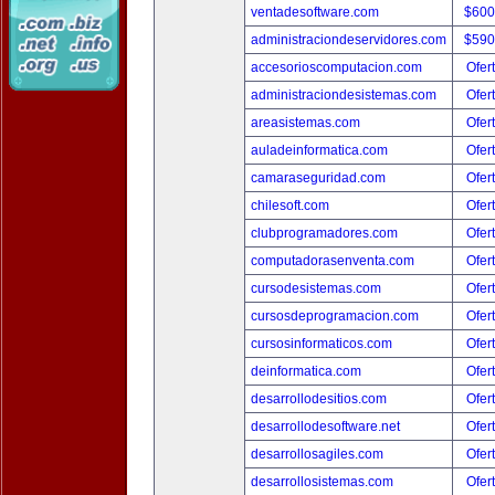
ventadesoftware.com
$600
administraciondeservidores.com
$590
accesorioscomputacion.com
Ofer
administraciondesistemas.com
Ofer
areasistemas.com
Ofer
auladeinformatica.com
Ofer
camaraseguridad.com
Ofer
chilesoft.com
Ofer
clubprogramadores.com
Ofer
computadorasenventa.com
Ofer
cursodesistemas.com
Ofer
cursosdeprogramacion.com
Ofer
cursosinformaticos.com
Ofer
deinformatica.com
Ofer
desarrollodesitios.com
Ofer
desarrollodesoftware.net
Ofer
desarrollosagiles.com
Ofer
desarrollosistemas.com
Ofer