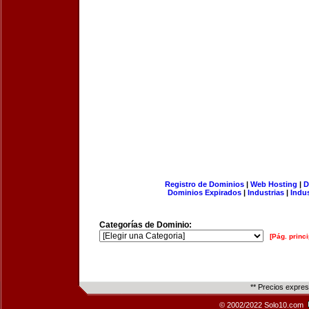
Registro de Dominios
|
Web Hosting
|
D
Dominios Expirados
|
Industrias
|
Indu
Categorías de Dominio:
[Pág. princi
** Precios expre
© 2002/2022 Solo10.com