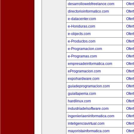
desarrollowebfreelance.com
Ofer
directorioinformatico.com
Ofer
e-datacenter.com
Ofer
e-Honduras.com
Ofer
e-objects.com
Ofer
e-Productos.com
Ofer
e-Programacion.com
Ofer
e-Programas.com
Ofer
empresadeinformatica.com
Ofer
eProgramacion.com
Ofer
expohardware.com
Ofer
guiadeprogramacion.com
Ofer
guiaitapema.com
Ofer
hardlinux.com
Ofer
industriadelsoftware.com
Ofer
ingenieriaeninformatica.com
Ofer
inteligenciavirtual.com
Ofer
mayoristainformatica.com
Ofer