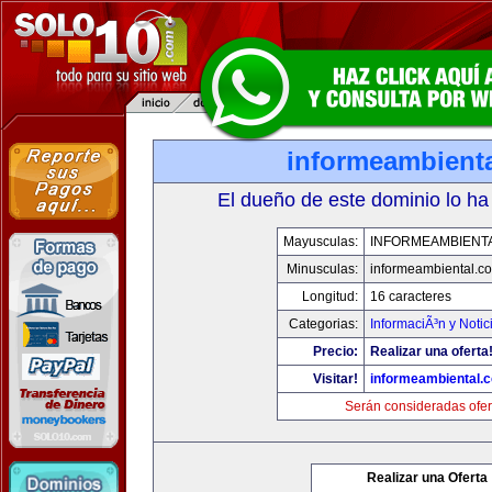
informeambient
El dueño de este dominio lo ha
Mayusculas:
INFORMEAMBIENT
Minusculas:
informeambiental.c
Longitud:
16 caracteres
Categorias:
InformaciÃ³n y Notic
Precio:
Realizar una oferta
Visitar!
informeambiental.
Serán consideradas ofer
Realizar una Oferta