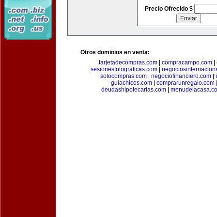
Precio Ofrecido $
Otros dominios en venta:
tarjetadecompras.com
|
compracampo.com
|
sesionesfotograficas.com
|
negociosinternacion
solocompras.com
|
negociofinanciero.com
|
guiachicos.com
|
comprarunregalo.com
deudashipotecarias.com
|
menudelacasa.c