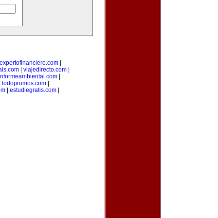
expertofinanciero.com
|
ais.com
|
viajedirecto.com
|
informeambiental.com
|
|
todopromos.com
|
om
|
estudiegratis.com
|