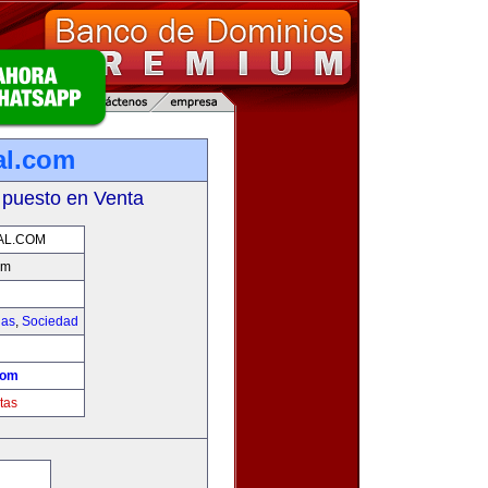
al.com
 puesto en Venta
AL.COM
om
ias
,
Sociedad
!
com
tas