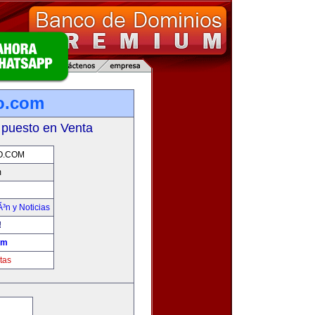
mo.com
 puesto en Venta
O.COM
m
Ã³n y Noticias
!
om
tas