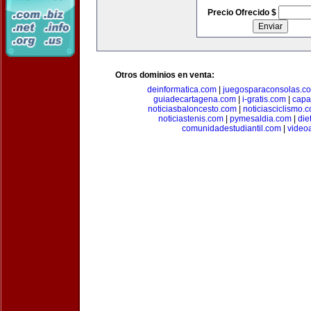
Precio Ofrecido $
Otros dominios en venta:
deinformatica.com
|
juegosparaconsolas.c
guiadecartagena.com
|
i-gratis.com
|
capa
noticiasbaloncesto.com
|
noticiasciclismo.
noticiastenis.com
|
pymesaldia.com
|
die
comunidadestudiantil.com
|
video