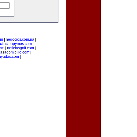
om
|
negocios.com.pa
|
citacionpymes.com
|
com
|
noticiasgolf.com
|
tasadomicilio.com
|
ayudas.com
|