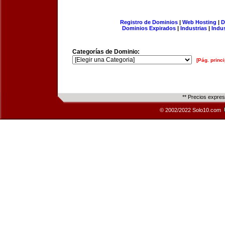
Registro de Dominios
|
Web Hosting
|
D
Dominios Expirados
|
Industrias
|
Indu
Categorías de Dominio:
[Pág. princi
** Precios expre
© 2002/2022 Solo10.com