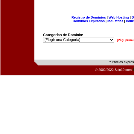
Registro de Dominios
|
Web Hosting
|
D
Dominios Expirados
|
Industrias
|
Indu
Categorías de Dominio:
[Pág. princi
** Precios expre
© 2002/2022 Solo10.com