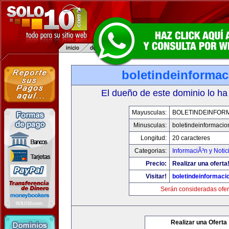
boletindeinforma
El dueño de este dominio lo ha
Mayusculas:
BOLETINDEINFOR
Minusculas:
boletindeinformaci
Longitud:
20 caracteres
Categorias:
InformaciÃ³n y Notic
Precio:
Realizar una oferta
Visitar!
boletindeinformaci
Serán consideradas ofer
Realizar una Oferta