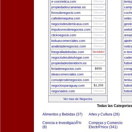
e-cosmetica.com
Ofertar!
tenis
propiedadescanarias.es
Ofertar!
camp
forosdenegocio.com
Ofertar!
coch
cafedemaquina.com
Ofertar!
sele
negociodesdemicasa.com
Ofertar!
gest
impulsoresdenegocios.com
Ofertar!
webde
clicknegocio.com
Ofertar!
area
bolsascomerciales.com
Ofertar!
ajedr
analistadenegocios.com
Ofertar!
notic
fotografiadebodas.com
Vendido!
e-ten
negociodesdetuhogar.com
Ofertar!
cade
propiedadesbenidorm.es
Ofertar!
futbo
feriadenegocios.com
$950
zona
ideascomerciales.com
Ofertar!
even
consejerodenegocios.com
Ofertar!
tenis
negociosparaguay.com
$1,200
futbo
negociados.com
Ofertar!
futbo
Ver mas de Negocios
Todas las Categoria
Alimentos y Bebidas (37)
Artes y Cultura (26)
Ciencia e InvestigaciÃ³n
Compras y Comercio
(8)
ElectrÃ³nico (341)