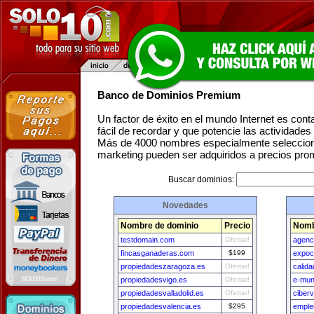
Banco de Dominios Premium
Un factor de éxito en el mundo Internet es con
fácil de recordar y que potencie las actividade
Más de 4000 nombres especialmente seleccion
marketing pueden ser adquiridos a precios pro
Buscar dominios:
Novedades
Nombre de dominio
Precio
Nomb
testdomain.com
Ofertar!
agenc
fincasganaderas.com
$199
expoc
propiedadeszaragoza.es
Ofertar!
calid
propiedadesvigo.es
Ofertar!
e-mun
propiedadesvalladolid.es
Ofertar!
ciber
propiedadesvalencia.es
$295
emple