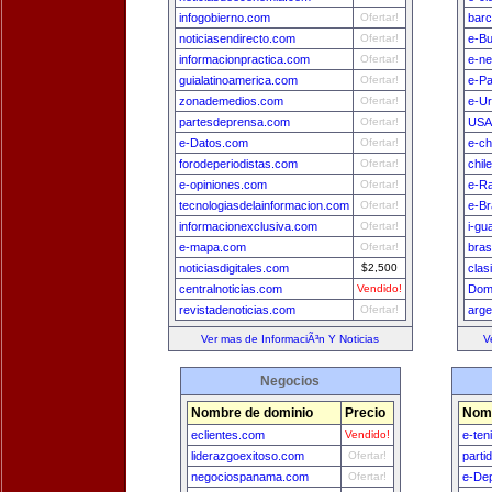
infogobierno.com
Ofertar!
bar
noticiasendirecto.com
Ofertar!
e-B
informacionpractica.com
Ofertar!
e-n
guialatinoamerica.com
Ofertar!
e-Pa
zonademedios.com
Ofertar!
e-U
partesdeprensa.com
Ofertar!
USA
e-Datos.com
Ofertar!
e-ch
forodeperiodistas.com
Ofertar!
chil
e-opiniones.com
Ofertar!
e-Ra
tecnologiasdelainformacion.com
Ofertar!
e-Br
informacionexclusiva.com
Ofertar!
i-gu
e-mapa.com
Ofertar!
bras
noticiasdigitales.com
$2,500
clas
centralnoticias.com
Vendido!
Dom
revistadenoticias.com
Ofertar!
arge
Ver mas de InformaciÃ³n Y Noticias
V
Negocios
Nombre de dominio
Precio
Nomb
eclientes.com
Vendido!
e-ten
liderazgoexitoso.com
Ofertar!
parti
negociospanama.com
Ofertar!
e-De