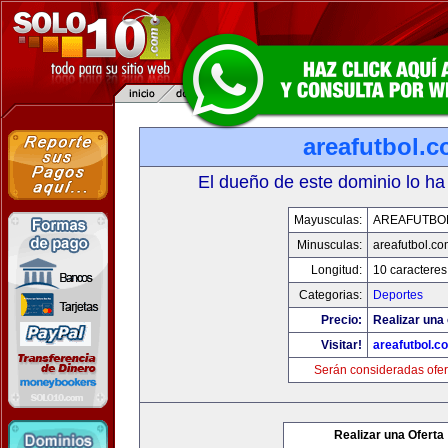
areafutbol.
El dueño de este dominio lo ha
Mayusculas:
AREAFUTBO
Minusculas:
areafutbol.co
Longitud:
10 caracteres
Categorias:
Deportes
Precio:
Realizar una 
Visitar!
areafutbol.c
Serán consideradas ofer
Realizar una Oferta