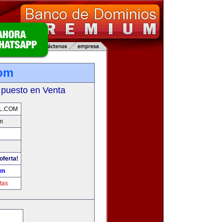
com
 puesto en Venta
L.COM
m
oferta!
om
tas