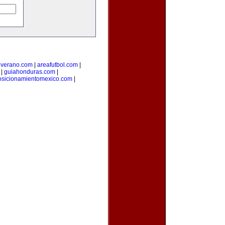
everano.com
|
areafutbol.com
|
|
guiahonduras.com
|
osicionamientomexico.com
|