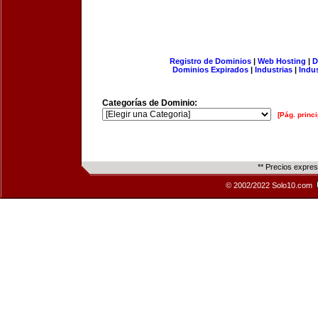
Registro de Dominios
|
Web Hosting
|
D
Dominios Expirados
|
Industrias
|
Indu
Categorías de Dominio:
[Pág. princi
** Precios expre
© 2002/2022 Solo10.com