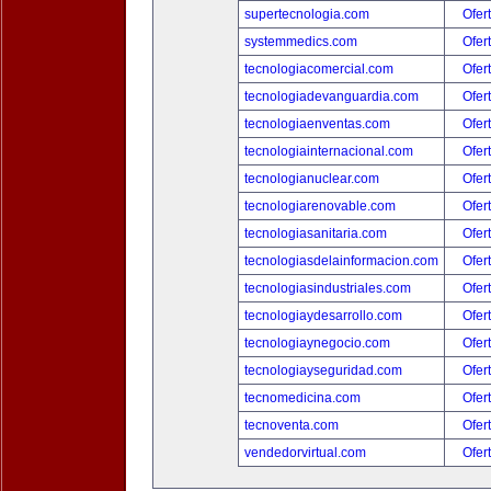
supertecnologia.com
Ofer
systemmedics.com
Ofer
tecnologiacomercial.com
Ofer
tecnologiadevanguardia.com
Ofer
tecnologiaenventas.com
Ofer
tecnologiainternacional.com
Ofer
tecnologianuclear.com
Ofer
tecnologiarenovable.com
Ofer
tecnologiasanitaria.com
Ofer
tecnologiasdelainformacion.com
Ofer
tecnologiasindustriales.com
Ofer
tecnologiaydesarrollo.com
Ofer
tecnologiaynegocio.com
Ofer
tecnologiayseguridad.com
Ofer
tecnomedicina.com
Ofer
tecnoventa.com
Ofer
vendedorvirtual.com
Ofer