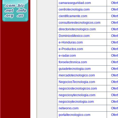
camaraseguridad.com
Ofer
centrotecnologia.com
Ofer
cientificamente.com
Ofer
consultorestecnologicos.com
Ofer
directoriotecnologico.com
Ofer
DominiosMexico.com
Ofer
e-Honduras.com
Ofer
e-Productos.com
Ofer
e-radar.com
Ofer
foroelectronica.com
Ofer
guiadetecnologia.com
Ofer
mercadotecnologico.com
Ofer
NegociosTecnologia.com
Ofer
negociostecnologicos.com
Ofer
negociosytecnologia.com
Ofer
negocioytecnologia.com
Ofer
networxs.com
Ofer
portaltecnologico.com
Ofer