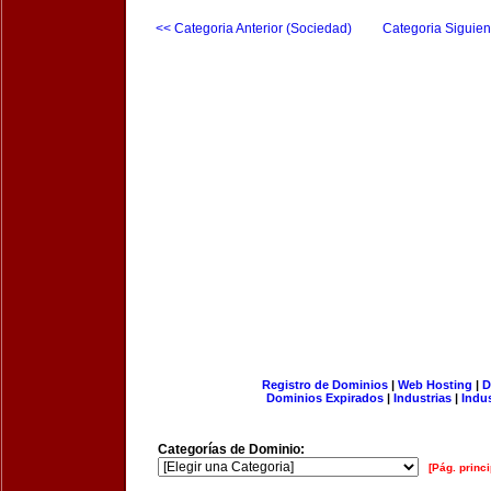
<< Categoria Anterior (Sociedad)
Categoria Siguien
Registro de Dominios
|
Web Hosting
|
D
Dominios Expirados
|
Industrias
|
Indu
Categorías de Dominio:
[Pág. princi