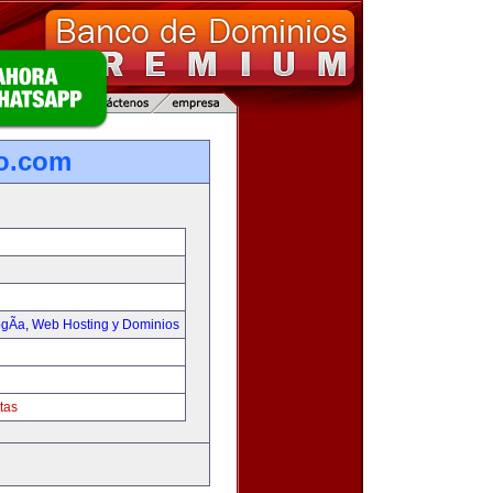
o.com
gÃ­a
,
Web Hosting y Dominios
tas