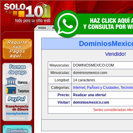
DominiosMexic
Vendido!
Mayusculas:
DOMINIOSMEXICO.COM
Minusculas:
dominiosmexico.com
Longitud:
14 caracteres
Categorias:
Internet
,
PaÃ­ses y Ciudades
,
Tecnolo
Precio:
Realizar una oferta!
Visitar!
dominiosmexico.com
Serán consideradas ofer