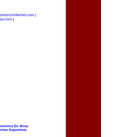
omercioInternet.com
|
as.com
|
ominios En Venta
strias Argentinas