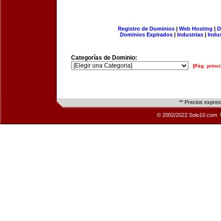
Registro de Dominios
|
Web Hosting
|
D
Dominios Expirados
|
Industrias
|
Indu
Categorías de Dominio:
[Pág. princi
** Precios expre
© 2002/2022 Solo10.com