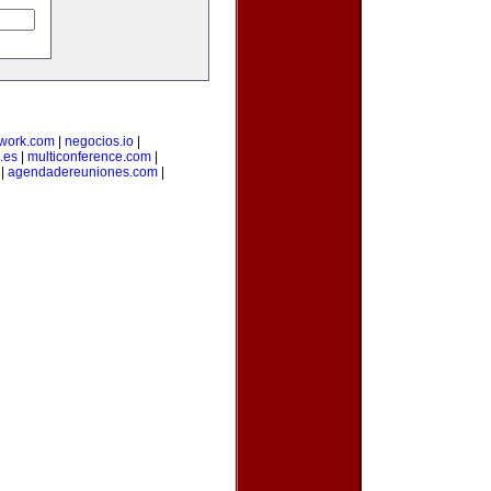
twork.com
|
negocios.io
|
.es
|
multiconference.com
|
|
agendadereuniones.com
|