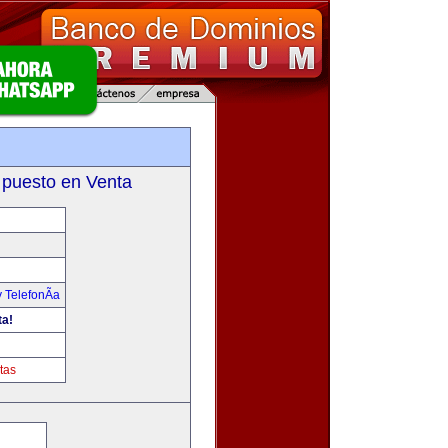
 puesto en Venta
 TelefonÃ­a
ta!
tas