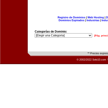
Registro de Dominios
|
Web Hosting
|
D
Dominios Expirados
|
Industrias
|
Indu
Categorías de Dominio:
[Pág. princi
** Precios expre
© 2002/2022 Solo10.com