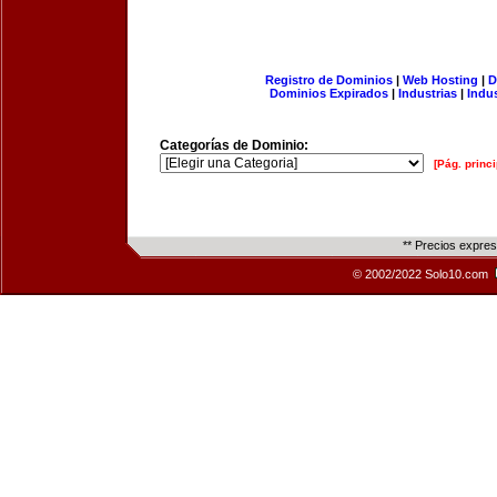
Registro de Dominios
|
Web Hosting
|
D
Dominios Expirados
|
Industrias
|
Indu
Categorías de Dominio:
[Pág. princi
** Precios expre
© 2002/2022 Solo10.com