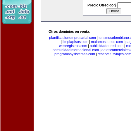
Precio Ofrecido $
Otros dominios en venta:
planificacionempresarial.com
|
turismocolombiano
|
limpiapisos.com
|
matamosquitos.com
|
pag
webregistros.com
|
publicidadenred.com
|
co
comunidadinternacional.com
|
datoscomerciales
programasysistemas.com
|
reservatusviajes.co