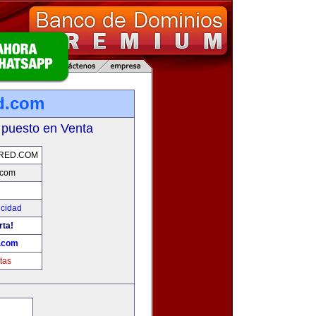
d.com
 puesto en Venta
RED.COM
.com
icidad
rta!
d.com
tas