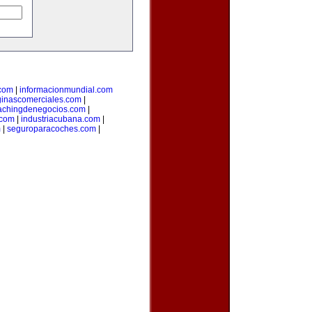
.com
|
informacionmundial.com
inascomerciales.com
|
achingdenegocios.com
|
.com
|
industriacubana.com
|
m
|
seguroparacoches.com
|