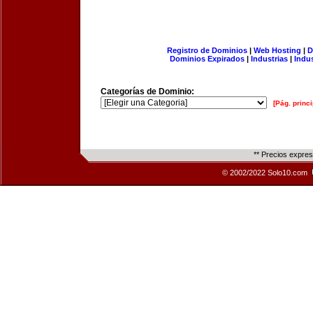
Registro de Dominios
|
Web Hosting
|
D
Dominios Expirados
|
Industrias
|
Indu
Categorías de Dominio:
[Pág. princi
** Precios expre
© 2002/2022 Solo10.com