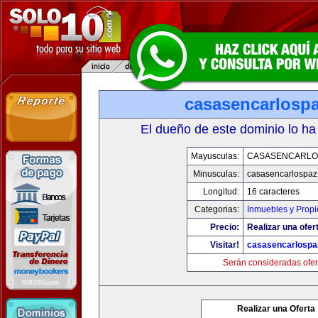
casasencarlosp
El dueño de este dominio lo ha
Mayusculas:
CASASENCARLO
Minusculas:
casasencarlospaz
Longitud:
16 caracteres
Categorias:
Inmuebles y Prop
Precio:
Realizar una ofer
Visitar!
casasencarlospa
Serán consideradas ofer
Realizar una Oferta