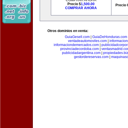
COMPRAR AHORA
Precio $
1,500.00
Precio 
COMPRAR AHORA
Otros dominios en venta:
GuiaGesell.com
|
GuiaDeHonduras.com
ventadeautomoviles.com
|
informacio
informaciondemercados.com
|
publicidadcorpor
provinciadecordoba.com
|
ventasmadrid.c
publicidadargentina.com
|
propiedades.bi
gestordereservas.com
|
maquinasd