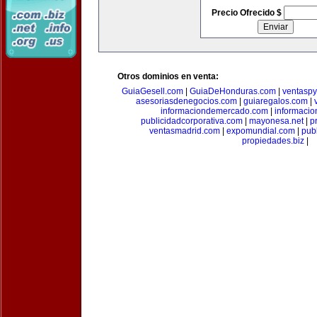
Precio Ofrecido $
Otros dominios en venta:
GuiaGesell.com
|
GuiaDeHonduras.com
|
ventasp
asesoriasdenegocios.com
|
guiaregalos.com
|
informaciondemercado.com
|
informaci
publicidadcorporativa.com
|
mayonesa.net
|
p
ventasmadrid.com
|
expomundial.com
|
pub
propiedades.biz
|