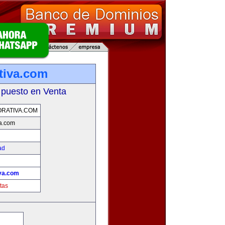
tiva.com
 puesto en Venta
RATIVA.COM
va.com
ad
iva.com
tas