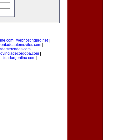
yme.com
|
webhostingpro.net
|
ventadeautomoviles.com
|
ondemercados.com
|
rovinciadecordoba.com
|
licidadargentina.com
|