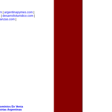
om
|
argentinapymes.com
|
m
|
desarrolloturistico.com
|
nanzas.com
|
ominios En Venta
strias Argentinas