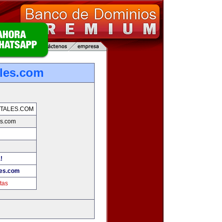
les.com
TALES.COM
es.com
!
les.com
tas