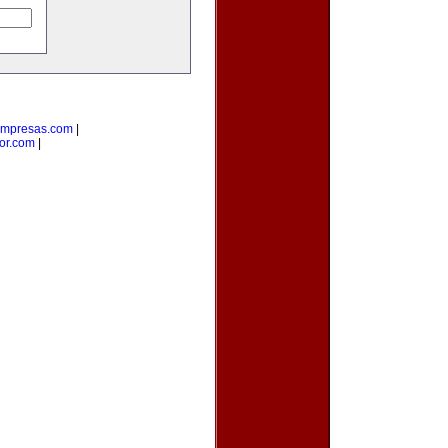
empresas.com
|
or.com
|