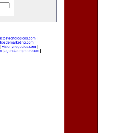
uctostecnologicos.com
|
tipsdemarketing.com
|
|
visionynegocios.com
|
om
|
agenciaempleos.com
|