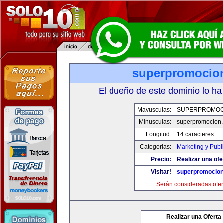
superpromocio
El dueño de este dominio lo ha
Mayusculas:
SUPERPROMOC
Minusculas:
superpromocion
Longitud:
14 caracteres
Categorias:
Marketing y Publ
Precio:
Realizar una ofe
Visitar!
superpromocio
Serán consideradas ofer
Realizar una Oferta