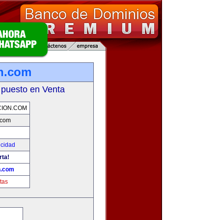
n.com
 puesto en Venta
ION.COM
.com
icidad
rta!
n.com
tas