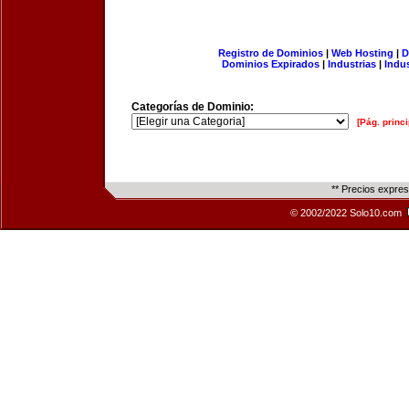
Registro de Dominios
|
Web Hosting
|
D
Dominios Expirados
|
Industrias
|
Indu
Categorías de Dominio:
[Pág. princi
** Precios expre
© 2002/2022 Solo10.com