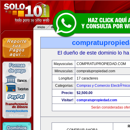
compratupropie
El dueño de este dominio lo ha
Mayusculas:
COMPRATUPROPIEDAD.COM
Minusculas:
compratupropiedad.com
Longitud:
17 caracteres
Categorias:
Compras y Comercio ElectrÃ³nico
Precio:
$2,500.00
Visitar!
compratupropiedad.com
Serán consideradas ofer
R