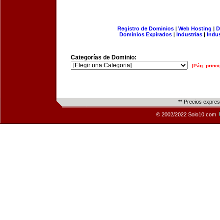
Registro de Dominios
|
Web Hosting
|
D
Dominios Expirados
|
Industrias
|
Indu
Categorías de Dominio:
[Pág. princi
** Precios expre
© 2002/2022 Solo10.com