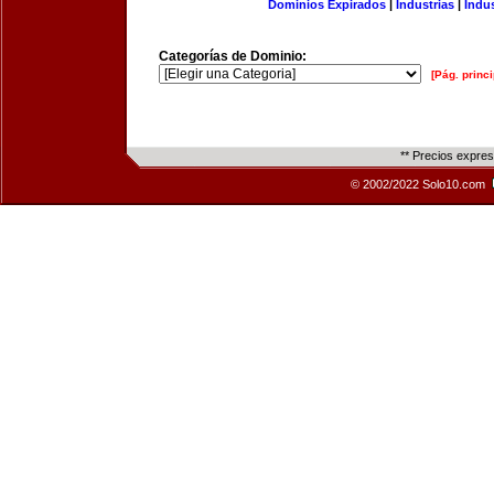
Dominios Expirados
|
Industrias
|
Indu
Categorías de Dominio:
[Pág. princi
** Precios expre
© 2002/2022 Solo10.com