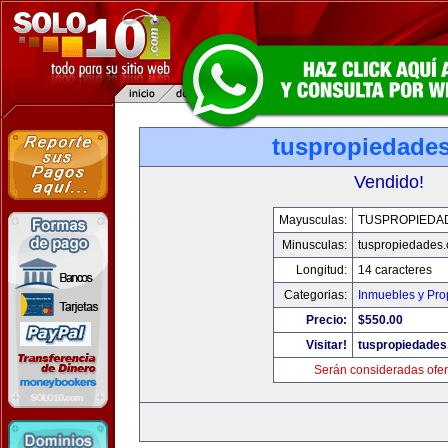
tuspropiedade
Vendido!
Mayusculas:
TUSPROPIEDA
Minusculas:
tuspropiedades
Longitud:
14 caracteres
Categorias:
Inmuebles y Pr
Precio:
$550.00
Visitar!
tuspropiedade
Serán consideradas ofer