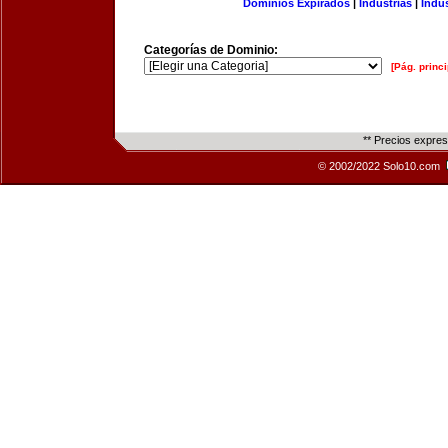
Dominios Expirados
|
Industrias
|
Indu
Categorías de Dominio:
[Pág. princi
** Precios expre
© 2002/2022 Solo10.com