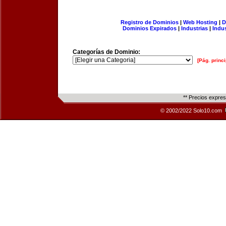
Registro de Dominios
|
Web Hosting
|
D
Dominios Expirados
|
Industrias
|
Indu
Categorías de Dominio:
[Pág. princi
** Precios expre
© 2002/2022 Solo10.com