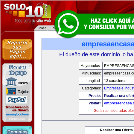
empresaencas
El dueño de este dominio lo ha
Mayusculas:
EMPRESAENCAS
Minusculas:
empresaencasa.
Longitud:
13 caracteres
Categorias:
Empresas e Indust
Precio:
Realizar una ofer
Visitar!
empresaencasa.
Serán consideradas ofer
Realizar una Oferta