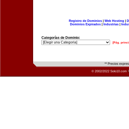
Registro de Dominios
|
Web Hosting
|
D
Dominios Expirados
|
Industrias
|
Indu
Categorías de Dominio:
[Pág. princi
** Precios expre
© 2002/2022 Solo10.com