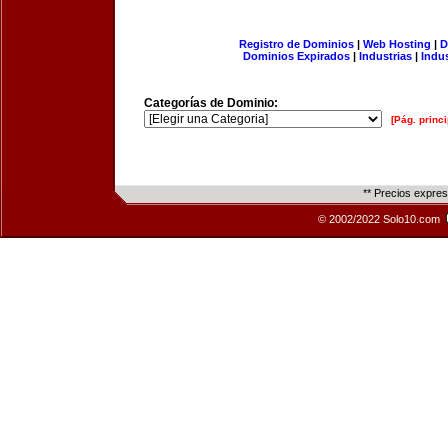
Registro de Dominios
|
Web Hosting
|
D
Dominios Expirados
|
Industrias
|
Indu
Categorías de Dominio:
[Pág. princi
** Precios expre
© 2002/2022 Solo10.com