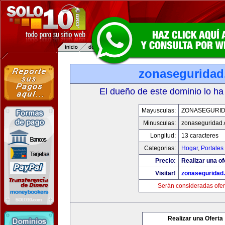
zonasegurida
El dueño de este dominio lo ha
Mayusculas:
ZONASEGURI
Minusculas:
zonaseguridad
Longitud:
13 caracteres
Categorias:
Hogar
,
Portales
Precio:
Realizar una of
Visitar!
zonaseguridad
Serán consideradas ofer
Realizar una Oferta