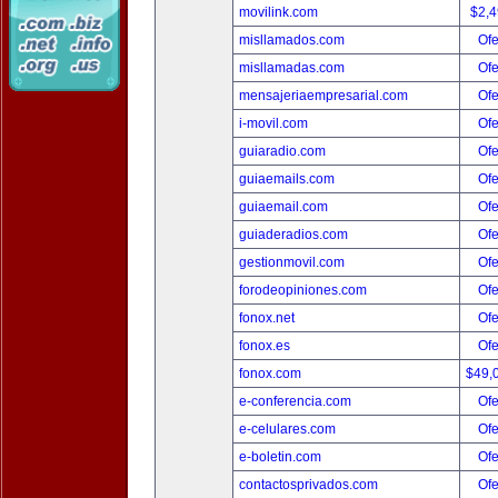
movilink.com
$2,
misllamados.com
Ofe
misllamadas.com
Ofe
mensajeriaempresarial.com
Ofe
i-movil.com
Ofe
guiaradio.com
Ofe
guiaemails.com
Ofe
guiaemail.com
Ofe
guiaderadios.com
Ofe
gestionmovil.com
Ofe
forodeopiniones.com
Ofe
fonox.net
Ofe
fonox.es
Ofe
fonox.com
$49,
e-conferencia.com
Ofe
e-celulares.com
Ofe
e-boletin.com
Ofe
contactosprivados.com
Ofe