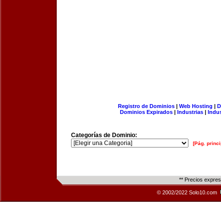
Registro de Dominios
|
Web Hosting
|
D
Dominios Expirados
|
Industrias
|
Indu
Categorías de Dominio:
[Pág. princi
** Precios expre
© 2002/2022 Solo10.com