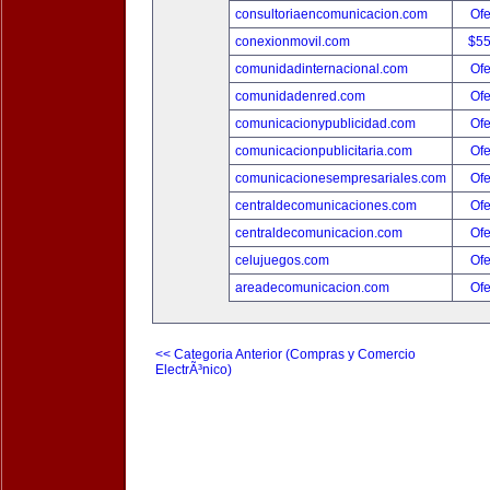
consultoriaencomunicacion.com
Ofe
conexionmovil.com
$5
comunidadinternacional.com
Ofe
comunidadenred.com
Ofe
comunicacionypublicidad.com
Ofe
comunicacionpublicitaria.com
Ofe
comunicacionesempresariales.com
Ofe
centraldecomunicaciones.com
Ofe
centraldecomunicacion.com
Ofe
celujuegos.com
Ofe
areadecomunicacion.com
Ofe
<< Categoria Anterior (Compras y Comercio
ElectrÃ³nico)