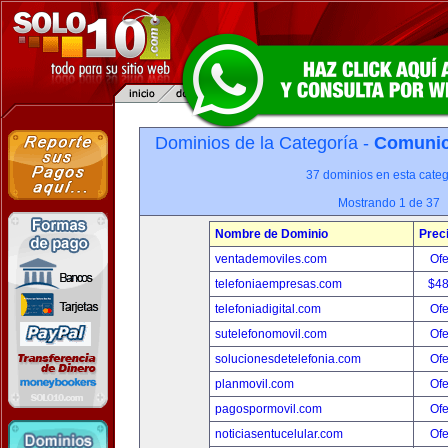
Dominios de la Categoría -
Comunica
37 dominios en esta categ
Mostrando 1 de 37
Nombre de Dominio
Prec
ventademoviles.com
Ofe
telefoniaempresas.com
$4
telefoniadigital.com
Ofe
sutelefonomovil.com
Ofe
solucionesdetelefonia.com
Ofe
planmovil.com
Ofe
pagospormovil.com
Ofe
noticiasentucelular.com
Ofe